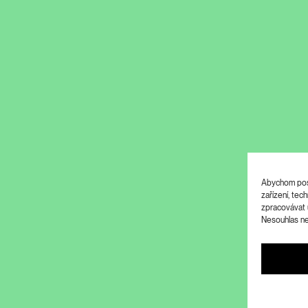
Abychom posk
zařízení, te
zpracovávat 
Nesouhlas neb