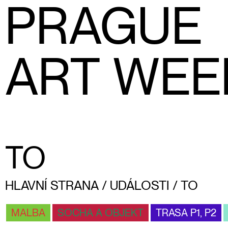
PRAGUE
ART WEE
TO
HLAVNÍ STRANA
/
UDÁLOSTI
/
TO
MALBA
SOCHA A OBJEKT
TRASA P1, P2