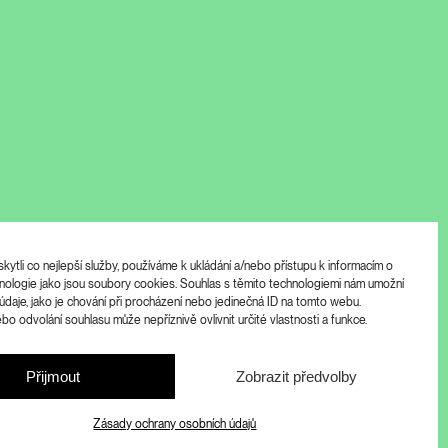
ytli co nejlepší služby, používáme k ukládání a/nebo přístupu k informacím o
chnologie jako jsou soubory cookies. Souhlas s těmito technologiemi nám umožní
údaje, jako je chování při procházení nebo jedinečná ID na tomto webu.
o odvolání souhlasu může nepříznivě ovlivnit určité vlastnosti a funkce.
Přijmout
Zobrazit předvolby
Zásady ochrany osobních údajů