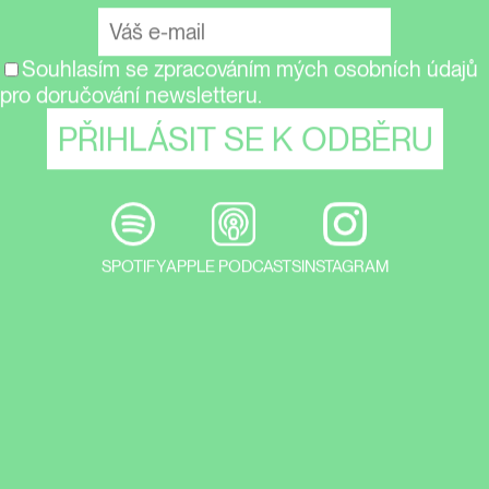
Souhlasím se zpracováním mých osobních údajů
pro doručování newsletteru.
SPOTIFY
APPLE PODCASTS
INSTAGRAM
V dalším dílu podcastu
Týden umění
ze
série LOOP jsme přivítali Marcuse