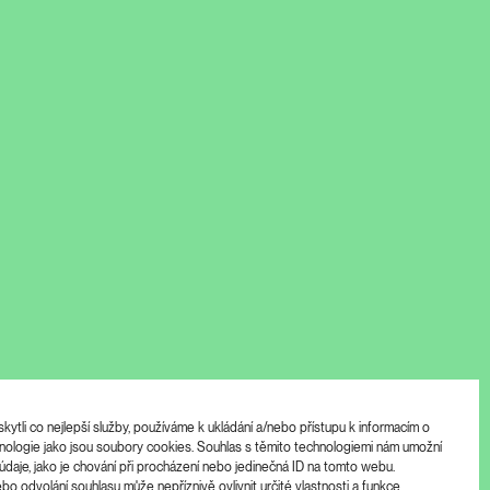
ytli co nejlepší služby, používáme k ukládání a/nebo přístupu k informacím o
chnologie jako jsou soubory cookies. Souhlas s těmito technologiemi nám umožní
údaje, jako je chování při procházení nebo jedinečná ID na tomto webu.
o odvolání souhlasu může nepříznivě ovlivnit určité vlastnosti a funkce.