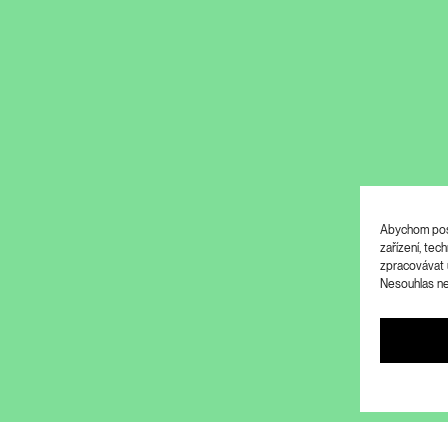
Abychom posk
zařízení, te
zpracovávat 
Nesouhlas neb