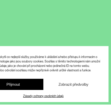
ytli co nejlepší služby, používáme k ukládání a/nebo přístupu k informacím o
chnologie jako jsou soubory cookies. Souhlas s těmito technologiemi nám umožní
údaje, jako je chování při procházení nebo jedinečná ID na tomto webu.
o odvolání souhlasu může nepříznivě ovlivnit určité vlastnosti a funkce.
Přijmout
Zobrazit předvolby
Zásady ochrany osobních údajů