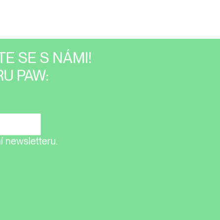
E SE S NÁMI!
U PAW:
 newsletteru.