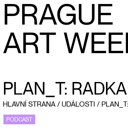
PRAGUE
ART WEE
PLAN_T: RADK
HLAVNÍ STRANA
/
UDÁLOSTI
/
PLAN_T
PODCAST