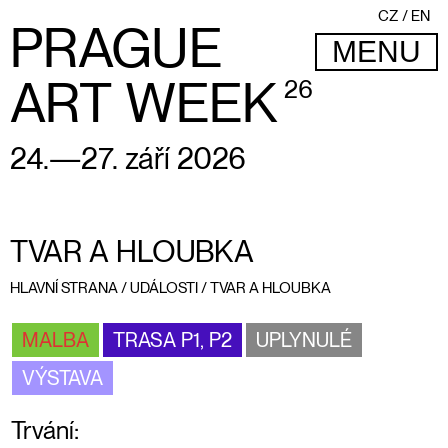
CZ
EN
PRAGUE
MENU
ART WEEK
26
24.—27. září 2026
TVAR A HLOUBKA
HLAVNÍ STRANA
/
UDÁLOSTI
/
TVAR A HLOUBKA
MALBA
TRASA P1, P2
UPLYNULÉ
VÝSTAVA
Trvání: