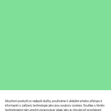
Abychom poskytli co nejlepší služby, používáme k ukládání a/nebo přístupu k
informacím o zařízení, technologie jako jsou soubory cookies. Souhlas s těmito
technologiemi nám umožní zpracovávat údaje, jako je chování při procházení