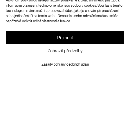
Abychom poskytli co nejlepší služby, používáme k ukládání a/nebo přístupu k
informacím o zařízení, technologie jako jsou soubory cookies. Souhlas s těmito
technologiemi nám umožní zpracovávat údaje, jako je chování při procházení
nebo jedinečná ID na tomto webu. Nesouhlas nebo odvolání souhlasu může
nepříznivě ovlivnit určité vlastnosti a funkce.
5. 9. 16:00 Výstavu lze navštívit
Přijmout
zdarma během workshopu EDUcare /
Zobrazit předvolby
Úhel pohledu, který je součástí
Superstudia PAW
Zásady ochrany osobních údajů
Kdo jsem? Kým jsem? Tělem? Vzpomínkou, sny?
Pomáhá mi umění poznat sebe sama? A proč
umění? Další pokračování dlouhodobého
projektu, který propojuje formát výstavy a
učebny, se soustředí na téma lidské identity.
Právě identita se objevila jako ústřední motiv
spolupráce s mladými lidmi, studenty,