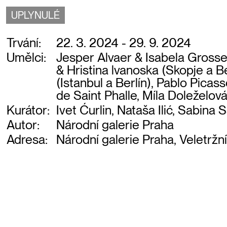
UPLYNULÉ
Trvání:
22. 3. 2024 - 29. 9. 2024
Umělci:
Jesper Alvaer & Isabela Gross
& Hristina lvanoska (Skopje a Be
(Istanbul a Berlín), Pablo Pica
de Saint Phalle, Míla Doleželov
Kurátor:
Ivet Ćurlin, Nataša Ilić, Sabina 
Autor:
Národní galerie Praha
Adresa:
Národní galerie Praha, Veletržn