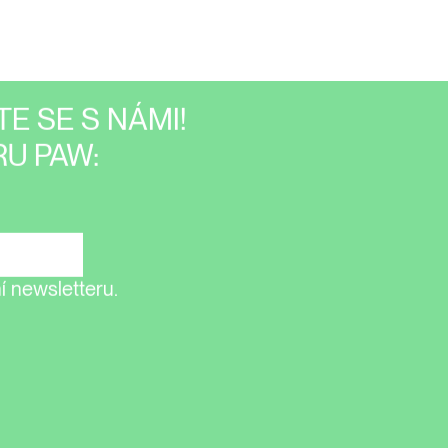
E SE S NÁMI!
U PAW:
 newsletteru.