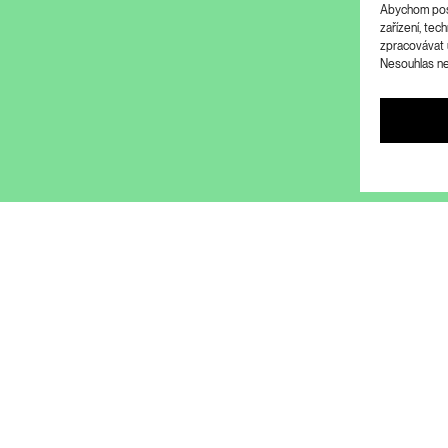
Abychom posk
zařízení, te
zpracovávat 
Nesouhlas neb