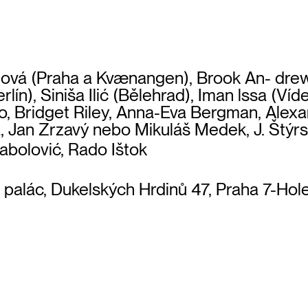
eová (Praha a Kvænangen), Brook An- drew
rlín), Siniša Ilić (Bělehrad), Iman lssa (Ví
sso, Bridget Riley, Anna-Eva Bergman, Ale
á, Jan Zrzavý nebo Mikuláš Medek, J. Štýrs
Sabolović, Rado Ištok
í palác, Dukelských Hrdinů 47, Praha 7-Hol