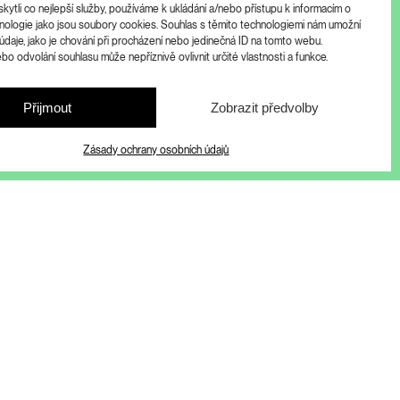
ytli co nejlepší služby, používáme k ukládání a/nebo přístupu k informacím o
chnologie jako jsou soubory cookies. Souhlas s těmito technologiemi nám umožní
údaje, jako je chování při procházení nebo jedinečná ID na tomto webu.
o odvolání souhlasu může nepříznivě ovlivnit určité vlastnosti a funkce.
Přijmout
Zobrazit předvolby
Zásady ochrany osobních údajů