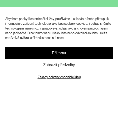
Kromě tří hlavních lokací pozve Designblok
návštěvníky také na dalších
20 míst po Praze
–
Abychom poskytli co nejlepší služby, používáme k ukládání a/nebo přístupu k
informacím o zařízení, technologie jako jsou soubory cookies. Souhlas s těmito
do showroomů, concept storů a galerií, které
technologiemi nám umožní zpracovávat údaje, jako je chování při procházení
připravují speciální program či výhodné
nebo jedinečná ID na tomto webu. Nesouhlas nebo odvolání souhlasu může
nabídky po dobu konání festivalu. Zapojené
nepříznivě ovlivnit určité vlastnosti a funkce.
jsou obchody značek Konsepti, Lasvit, Janja
Prokić, Ton, Eliška Lhotská Jewellery, galerie
Přijmout
Kvalitář a další.
Zobrazit předvolby
Zásady ochrany osobních údajů
Jedenáctý ročník festivalu
SIGNAL přináší řadu novinek.
Nabídne dvě trasy a dvacet
festivalových lokací. Oblíbené