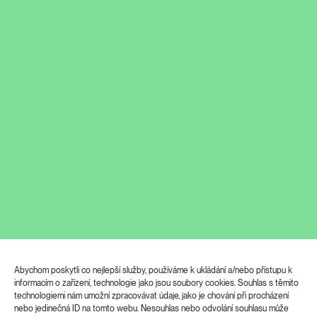
Abychom poskytli co nejlepší služby, používáme k ukládání a/nebo přístupu k
informacím o zařízení, technologie jako jsou soubory cookies. Souhlas s těmito
technologiemi nám umožní zpracovávat údaje, jako je chování při procházení
ALEKSANDRA VAJD, HYNEK ALT,
nebo jedinečná ID na tomto webu. Nesouhlas nebo odvolání souhlasu může