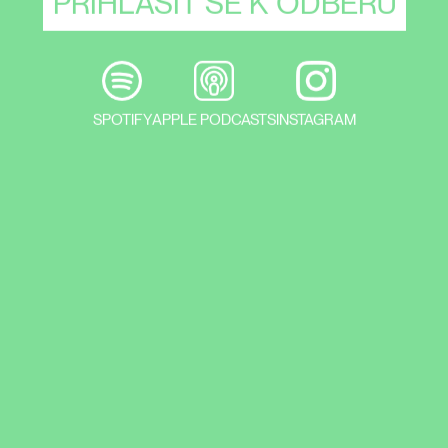
SPOTIFY
APPLE PODCASTS
INSTAGRAM
Návrat Ztraceného případu a
legendárního poručíka Columba, zdroje